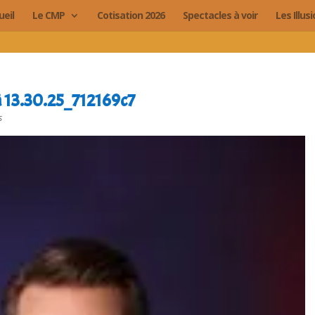
ueil
Le CMP
Cotisation 2026
Spectacles à voir
Les Illus
 13.30.25_712169c7
s