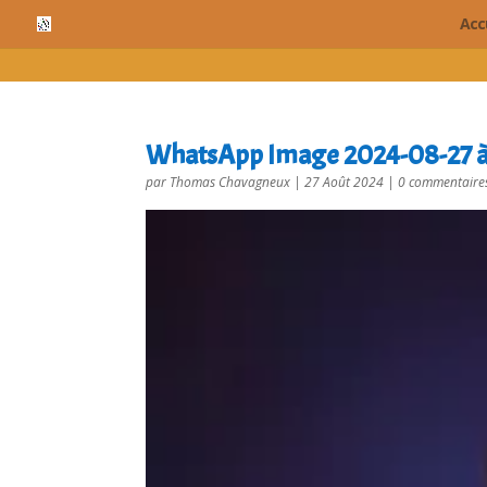
cn_cookies_accepted()
Acc
WhatsApp Image 2024-08-27 à
par
Thomas Chavagneux
|
27 Août 2024
|
0 commentaire