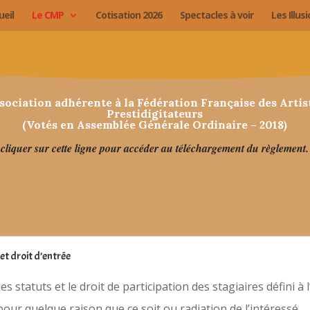
ueil
Le CMP
Cotisation 2026
Spectacles à voir
Les Illus
sociation adhérente à la Fédération Française des Artis
Prestidigitateurs
(Votés en Assemblée Générale Ordinaire – 2018)
cliquer sur cette ligne pour accéder au téléchargement du règlement.
et droit d’entrée
es statuts et le droit de participation des stagiaires défini à 
ur quelque raison que ce soit ou radiation de l’intéressé.