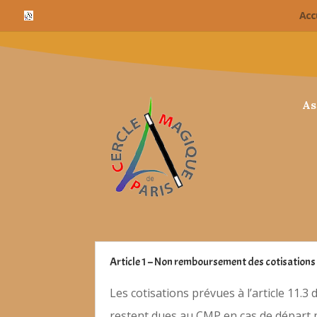
cn_cookies_accepted()
Acc
As
Article 1 – Non remboursement des cotisations 
Les cotisations prévues à l’article 11.3 d
restent dues au CMP en cas de départ po