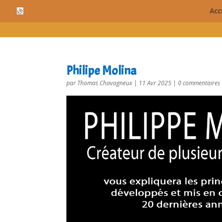
cn_cookies_accepted()
Acc
Philipe Molina
par
Thomas Chavagneux
|
11 Avr 2025
|
0 commentaires