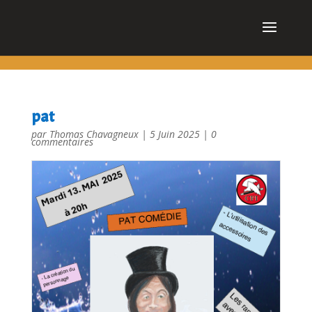
cn_cookies_accepted()
pat
par
Thomas Chavagneux
|
5 Juin 2025
|
0
commentaires