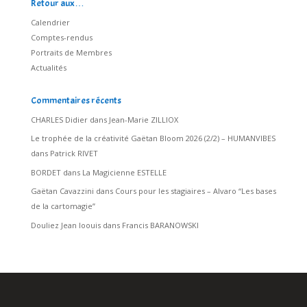
Retour aux…
Calendrier
Comptes-rendus
Portraits de Membres
Actualités
Commentaires récents
CHARLES Didier
dans
Jean-Marie ZILLIOX
Le trophée de la créativité Gaëtan Bloom 2026 (2/2) – HUMANVIBES
dans
Patrick RIVET
BORDET
dans
La Magicienne ESTELLE
Gaëtan Cavazzini
dans
Cours pour les stagiaires – Alvaro “Les bases
de la cartomagie”
Douliez Jean loouis
dans
Francis BARANOWSKI