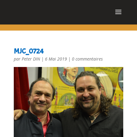
cn_cookies_accepted()
MJC_0724
par
Peter DIN
|
6 Mai 2019
|
0 commentaires