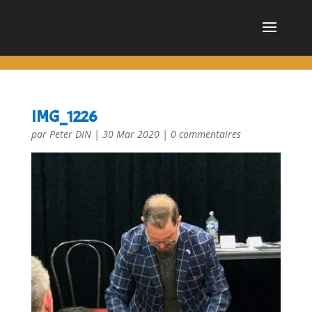
cn_cookies_accepted()
IMG_1226
par
Peter DIN
|
30 Mar 2020
|
0 commentaires