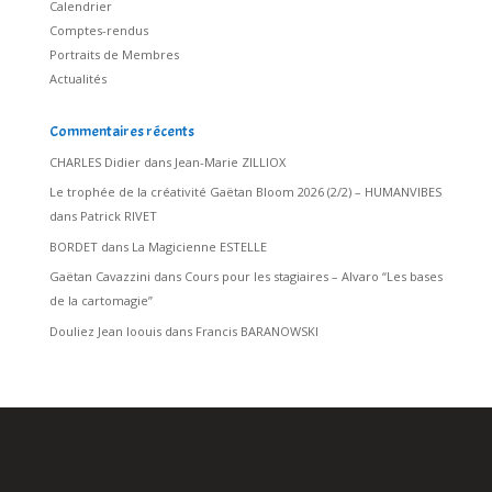
Calendrier
Comptes-rendus
Portraits de Membres
Actualités
Commentaires récents
CHARLES Didier
dans
Jean-Marie ZILLIOX
Le trophée de la créativité Gaëtan Bloom 2026 (2/2) – HUMANVIBES
dans
Patrick RIVET
BORDET
dans
La Magicienne ESTELLE
Gaëtan Cavazzini
dans
Cours pour les stagiaires – Alvaro “Les bases
de la cartomagie”
Douliez Jean loouis
dans
Francis BARANOWSKI