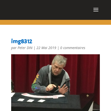
cn_cookies_accepted()
img8312
par
Peter DIN
|
22 Mai 2019
|
0 commentaires