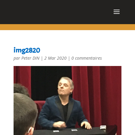
cn_cookies_accepted()
img2820
par
Peter DIN
|
2 Mar 2020
|
0 commentaires