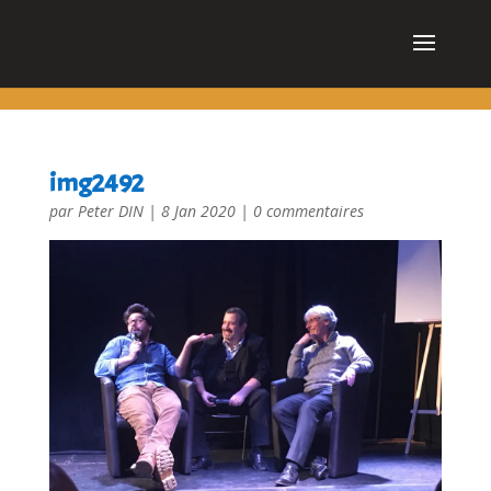
cn_cookies_accepted()
img2492
par
Peter DIN
|
8 Jan 2020
|
0 commentaires