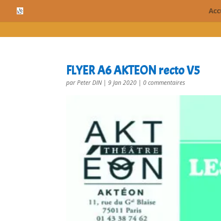
cn_cookies_accepted()
Acc
FLYER A6 AKTEON recto V5
par
Peter DIN
|
9 Jan 2020
|
0 commentaires