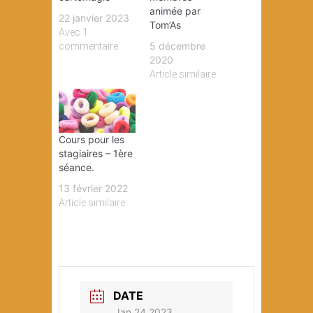
animée par
22 janvier 2023
Tom’As
Avec 1
5 décembre
commentaire
2020
Article similaire
Cours pour les
stagiaires – 1ère
séance.
13 février 2022
Article similaire
DATE
Jan 24 2023