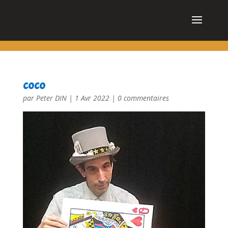
cn_cookies_accepted()
coco
par
Peter DIN
|
1 Avr 2022
|
0 commentaires