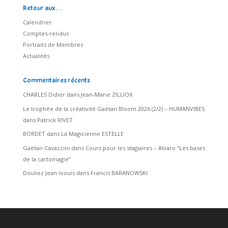
Retour aux…
Calendrier
Comptes-rendus
Portraits de Membres
Actualités
Commentaires récents
CHARLES Didier
dans
Jean-Marie ZILLIOX
Le trophée de la créativité Gaëtan Bloom 2026 (2/2) – HUMANVIBES
dans
Patrick RIVET
BORDET
dans
La Magicienne ESTELLE
Gaëtan Cavazzini
dans
Cours pour les stagiaires – Alvaro “Les bases
de la cartomagie”
Douliez Jean loouis
dans
Francis BARANOWSKI