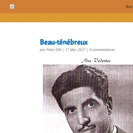
cn_cookies_accepted()
Acc
Beau-ténébreux
par
Peter DIN
|
17 Mar 2021
|
0 commentaires