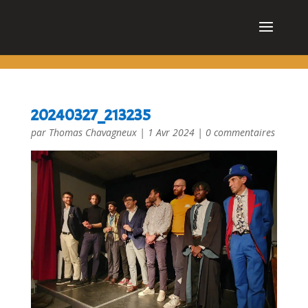
cn_cookies_accepted()
20240327_213235
par
Thomas Chavagneux
|
1 Avr 2024
|
0 commentaires