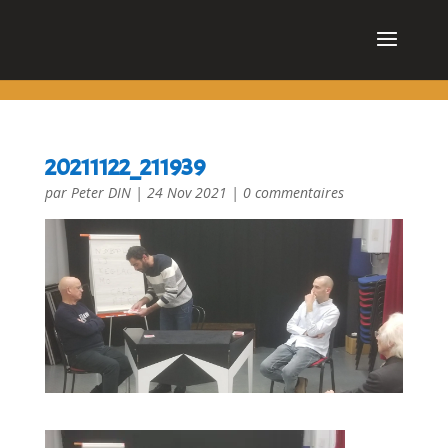
cn_cookies_accepted()
20211122_211939
par
Peter DIN
|
24 Nov 2021
|
0 commentaires