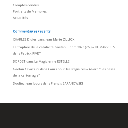
Comptes-rendus
Portraits de Membres
Actualités
Commentaires récents
CHARLES Didier
dans
Jean-Marie ZILLIOX
Le trophée de la créativité Gaëtan Bloom 2026 (2/2) – HUMANVIBES
dans
Patrick RIVET
BORDET
dans
La Magicienne ESTELLE
Gaëtan Cavazzini
dans
Cours pour les stagiaires – Alvaro “Les bases
de la cartomagie”
Douliez Jean loouis
dans
Francis BARANOWSKI