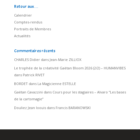
Retour aux…
Calendrier
Comptes-rendus
Portraits de Membres
Actualités
Commentaires récents
CHARLES Didier
dans
Jean-Marie ZILLIOX
Le trophée de la créativité Gaëtan Bloom 2026 (2/2) – HUMANVIBES
dans
Patrick RIVET
BORDET
dans
La Magicienne ESTELLE
Gaëtan Cavazzini
dans
Cours pour les stagiaires – Alvaro “Les bases
de la cartomagie”
Douliez Jean loouis
dans
Francis BARANOWSKI