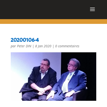
cn_cookies_accepted()
20200106-4
par
Peter DIN
|
8 Jan 2020
|
0 commentaires