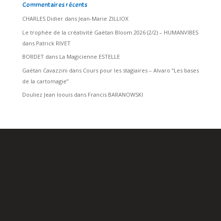
Commentaires récents
CHARLES Didier
dans
Jean-Marie ZILLIOX
Le trophée de la créativité Gaëtan Bloom 2026 (2/2) – HUMANVIBES
dans
Patrick RIVET
BORDET
dans
La Magicienne ESTELLE
Gaëtan Cavazzini
dans
Cours pour les stagiaires – Alvaro “Les bases
de la cartomagie”
Douliez Jean loouis
dans
Francis BARANOWSKI