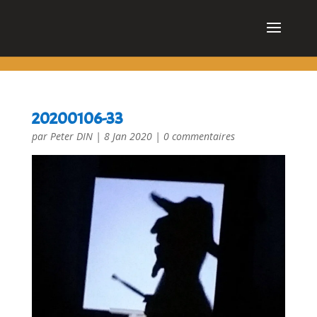
cn_cookies_accepted()
20200106-33
par
Peter DIN
|
8 Jan 2020
|
0 commentaires