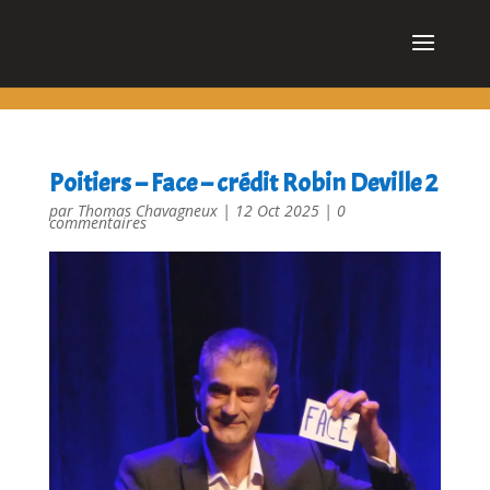
cn_cookies_accepted()
Poitiers – Face – crédit Robin Deville 2
par
Thomas Chavagneux
|
12 Oct 2025
|
0
commentaires