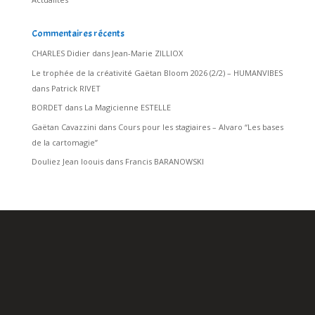
Commentaires récents
CHARLES Didier
dans
Jean-Marie ZILLIOX
Le trophée de la créativité Gaëtan Bloom 2026 (2/2) – HUMANVIBES
dans
Patrick RIVET
BORDET
dans
La Magicienne ESTELLE
Gaëtan Cavazzini
dans
Cours pour les stagiaires – Alvaro “Les bases
de la cartomagie”
Douliez Jean loouis
dans
Francis BARANOWSKI