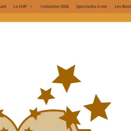
ueil
Le CMP
Cotisation 2026
Spectacles à voir
Les Illus