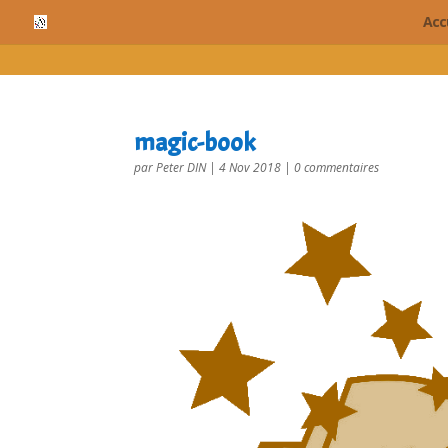
cn_cookies_accepted()
Acc
magic-book
par
Peter DIN
|
4 Nov 2018
|
0 commentaires