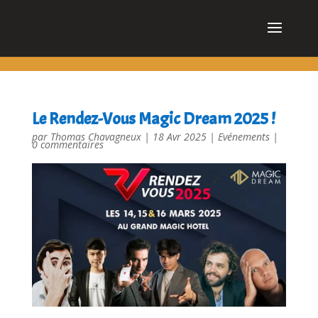
cn_cookies_accepted()
Le Rendez-Vous Magic Dream 2025 !
par
Thomas Chavagneux
|
18 Avr 2025
|
Evénements
|
0 commentaires