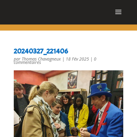
cn_cookies_accepted()
20240327_221406
par
Thomas Chavagneux
|
18 Fév 2025
|
0
commentaires