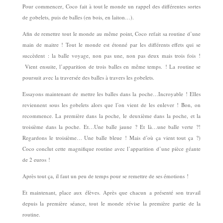
Pour commencer, Coco fait à tout le monde un rappel des différentes sortes
de gobelets, puis de balles (en bois, en laiton…).
Afin de remettre tout le monde au même point, Coco refait sa routine d’une
main de maitre ! Tout le monde est étonné par les différents effets qui se
succèdent : la balle voyage, non pas une, non pas deux mais trois fois !
Vient ensuite, l’apparition de trois balles en même temps. ! La routine se
poursuit avec la traversée des balles à travers les gobelets.
Essayons maintenant de mettre les balles dans la poche…Incroyable ! Elles
reviennent sous les gobelets alors que l’on vient de les enlever ! Bon, on
recommence. La première dans la poche, le deuxième dans la poche, et la
troisième dans la poche. Et…Une balle jaune ? Et là…une balle verte ?!
Regardons le troisième… Une balle bleue ! Mais d’où ça vient tout ça ?)
Coco conclut cette magnifique routine avec l’apparition d’une pièce géante
de 2 euros !
Après tout ça, il faut un peu de temps pour se remettre de ses émotions !
Et maintenant, place aux élèves. Après que chacun a présenté son travail
depuis la première séance, tout le monde révise la première partie de la
routine.