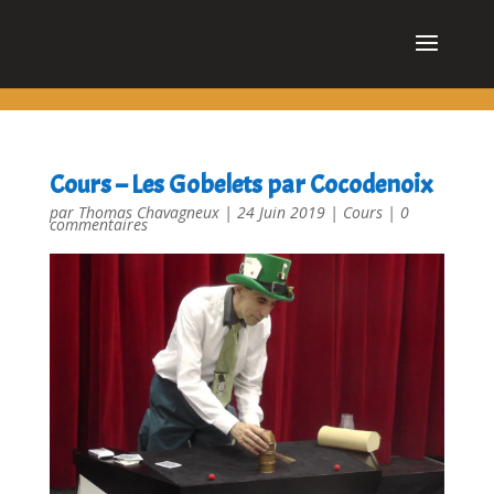
cn_cookies_accepted()
Cours – Les Gobelets par Cocodenoix
par
Thomas Chavagneux
|
24 Juin 2019
|
Cours
|
0
commentaires