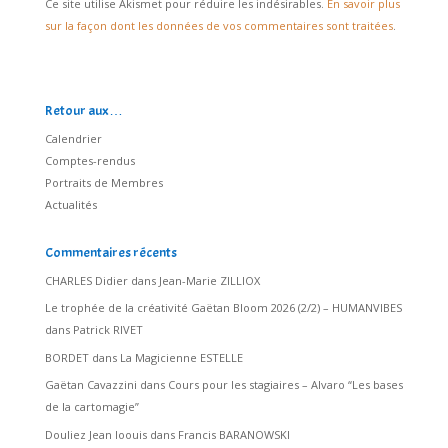
Ce site utilise Akismet pour réduire les indésirables.
En savoir plus
sur la façon dont les données de vos commentaires sont traitées
.
Retour aux…
Calendrier
Comptes-rendus
Portraits de Membres
Actualités
Commentaires récents
CHARLES Didier
dans
Jean-Marie ZILLIOX
Le trophée de la créativité Gaëtan Bloom 2026 (2/2) – HUMANVIBES
dans
Patrick RIVET
BORDET
dans
La Magicienne ESTELLE
Gaëtan Cavazzini
dans
Cours pour les stagiaires – Alvaro “Les bases
de la cartomagie”
Douliez Jean loouis
dans
Francis BARANOWSKI